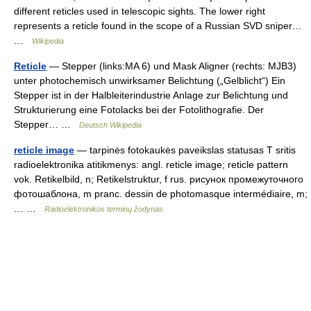
different reticles used in telescopic sights. The lower right
represents a reticle found in the scope of a Russian SVD sniper…
…
Wikipedia
Reticle
— Stepper (links:MA 6) und Mask Aligner (rechts: MJB3)
unter photochemisch unwirksamer Belichtung („Gelblicht“) Ein
Stepper ist in der Halbleiterindustrie Anlage zur Belichtung und
Strukturierung eine Fotolacks bei der Fotolithografie. Der
Stepper… …
Deutsch Wikipedia
reticle image
— tarpinės fotokaukės paveikslas statusas T sritis
radioelektronika atitikmenys: angl. reticle image; reticle pattern
vok. Retikelbild, n; Retikelstruktur, f rus. рисунок промежуточного
фотошаблона, m pranc. dessin de photomasque intermédiaire, m;
… …
Radioelektronikos terminų žodynas