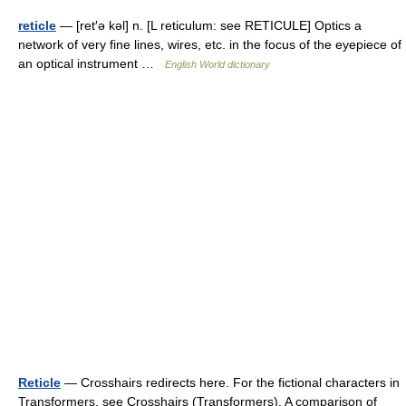
reticle
— [ret′ə kəl] n. [L reticulum: see RETICULE] Optics a
network of very fine lines, wires, etc. in the focus of the eyepiece of
an optical instrument …
English World dictionary
Reticle
— Crosshairs redirects here. For the fictional characters in
Transformers, see Crosshairs (Transformers). A comparison of