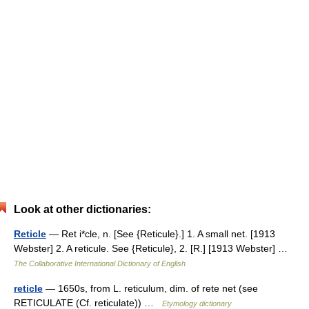
Look at other dictionaries:
Reticle
— Ret i*cle, n. [See {Reticule}.] 1. A small net. [1913
Webster] 2. A reticule. See {Reticule}, 2. [R.] [1913 Webster] …
The Collaborative International Dictionary of English
reticle
— 1650s, from L. reticulum, dim. of rete net (see
RETICULATE (Cf. reticulate)) …
Etymology dictionary