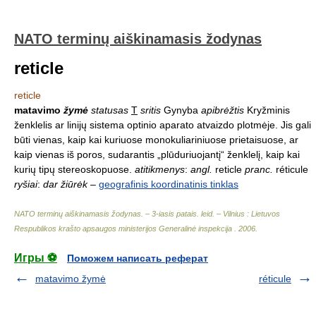
NATO terminų aiškinamasis žodynas
reticle
reticle
matavimo
žymė
statusas
T
sritis
Gynyba
apibrėžtis
Kryžminis
ženklelis ar linijų sistema optinio aparato atvaizdo plotmėje. Jis gali
būti vienas, kaip kai kuriuose monokuliariniuose prietaisuose, ar
kaip vienas iš poros, sudarantis „plūduriuojantį“ ženklelį, kaip kai
kurių tipų stereoskopuose.
atitikmenys
:
angl.
reticle
pranc.
réticule
ryšiai
:
dar žiūrėk
–
geografinis koordinatinis tinklas
NATO terminų aiškinamasis žodynas. – 3-iasis patais. leid. – Vilnius : Lietuvos
Respublikos krašto apsaugos ministerijos Generalinė inspekcija
.
2006
.
Игры ⚽
Поможем написать реферат
matavimo žymė
réticule