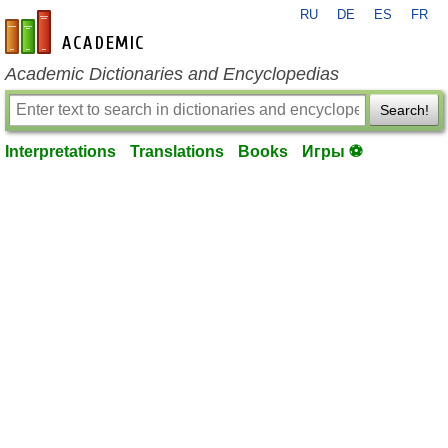
RU
DE
ES
FR
en-academic.com
Academic Dictionaries and Encyclopedias
Search!
Interpretations
Translations
Books
Игры ⚽