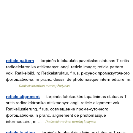
reticle pattern
— tarpinės fotokaukės paveikslas statusas T sritis
radioelektronika atitikmenys: angl. reticle image; reticle pattern
vok. Retikelbild, n; Retikelstruktur, f rus. рисунок промежуточного
фотошаблона, m pranc. dessin de photomasque intermédiaire, m;
… …
Radioelektronikos terminų žodynas
reticle alignment
— tarpinės fotokaukės tapatinimas statusas T
sritis radioelektronika atitikmenys: angl. reticle alignment vok.
Retikeljustierung, f rus. совмещение промежуточного
фотошаблона, n pranc. alignement de photomasque
intermédiaire, m …
Radioelektronikos terminų žodynas
reticle loading
— tarpinės fotokaukės įdėjimas statusas T sritis