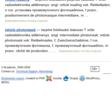
radioelektronika atitikmenys: angl. reticle loading vok. Retikelladen,
n rus. установка промежуточного фотошаблона, f pranc.
positionnement de photomasque intermédiaire, m …
Radioelektronikos terminų žodynas
reticle photomask
— tarpinė fotokaukė statusas T sritis
radioelektronika atitikmenys: angl. intermediate photomask; reticle
photomask vok. Retikelmaske, f; Zwischenschablone, f rus.
промежуточная фотомаска, f; промежуточный фотошаблон, m
pranc. cliché de production… …
Radioelektronikos terminų žodynas
© Academic, 2000-2026
18+
Contact us:
Technical Support
,
Advertising
Dictionaries export
, created on PHP,
Joomla,
Drupal,
WordPress,
MODx.